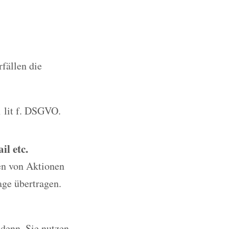
rfällen die
1 lit f. DSGVO.
l etc.
en von Aktionen
age übertragen.
 denn, Sie nutzen