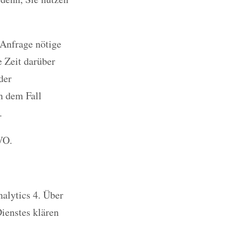
 Anfrage nötige
e Zeit darüber
der
n dem Fall
.
VO.
alytics 4. Über
ienstes klären