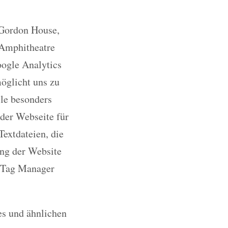
 Gordon House,
 Amphitheatre
oogle Analytics
möglicht uns zu
ile besonders
 der Webseite für
extdateien, die
ng der Website
e Tag Manager
es und ähnlichen